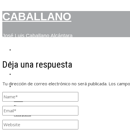
CABALLANO
José Luis Caballano Alcántara
INICIO
Deja una respuesta
BIO
FOTOGRAFÍA
Tu dirección de correo electrónico no será publicada.
Los campo
CONTACTO
Inicio
Bio
Fotografía
Contacto