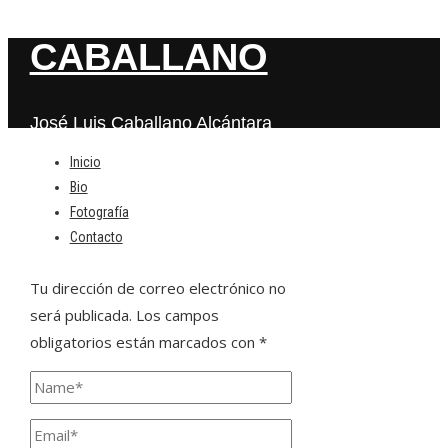
CABALLANO
José Luis Caballano Alcántara
Inicio
Bio
Deja una respuesta
Fotografía
Contacto
Tu dirección de correo electrónico no
será publicada.
Los campos
obligatorios están marcados con
*