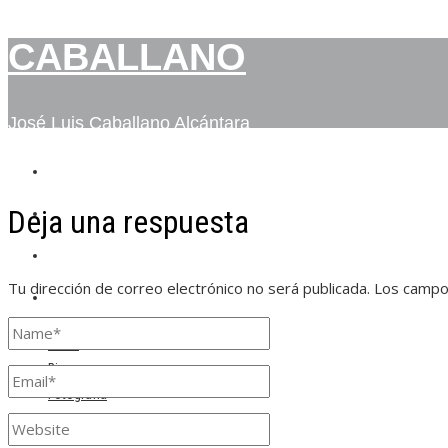
CABALLANO
José Luis Caballano Alcántara
INICIO
Deja una respuesta
BIO
FOTOGRAFÍA
Tu dirección de correo electrónico no será publicada.
Los campo
CONTACTO
Inicio
Bio
Fotografía
Contacto