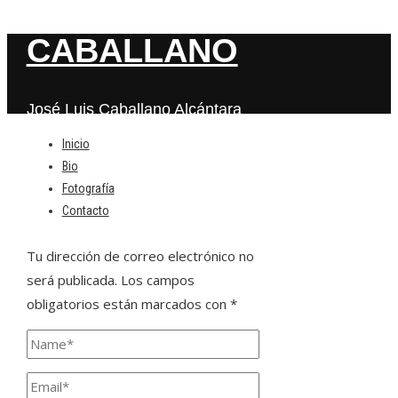
CABALLANO
José Luis Caballano Alcántara
Inicio
Bio
Deja una respuesta
Fotografía
Contacto
Tu dirección de correo electrónico no
será publicada.
Los campos
obligatorios están marcados con
*