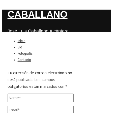
CABALLANO
José Luis Caballano Alcántara
Inicio
Bio
Deja una respuesta
Fotografía
Contacto
Tu dirección de correo electrónico no
será publicada.
Los campos
obligatorios están marcados con
*