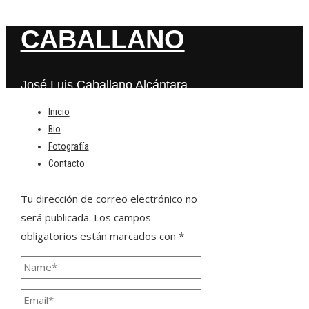
CABALLANO
José Luis Caballano Alcántara
Inicio
Bio
Deja una respuesta
Fotografía
Contacto
Tu dirección de correo electrónico no
será publicada.
Los campos
obligatorios están marcados con
*