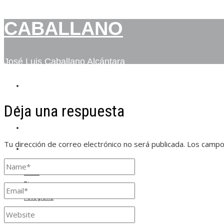
CABALLANO
José Luis Caballano Alcántara
INICIO
Deja una respuesta
BIO
FOTOGRAFÍA
Tu dirección de correo electrónico no será publicada.
Los campo
CONTACTO
Inicio
Bio
Fotografía
Contacto