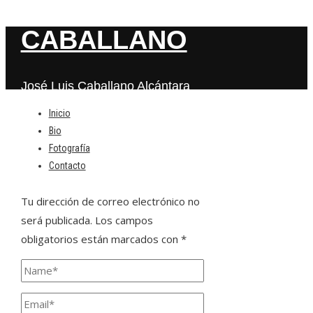
CABALLANO
José Luis Caballano Alcántara
Inicio
Bio
Deja una respuesta
Fotografía
Contacto
Tu dirección de correo electrónico no
será publicada.
Los campos
obligatorios están marcados con
*