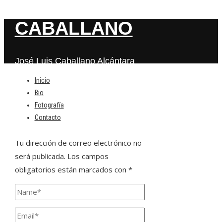
CABALLANO
José Luis Caballano Alcántara
Inicio
Bio
Deja una respuesta
Fotografía
Contacto
Tu dirección de correo electrónico no
será publicada.
Los campos
obligatorios están marcados con
*