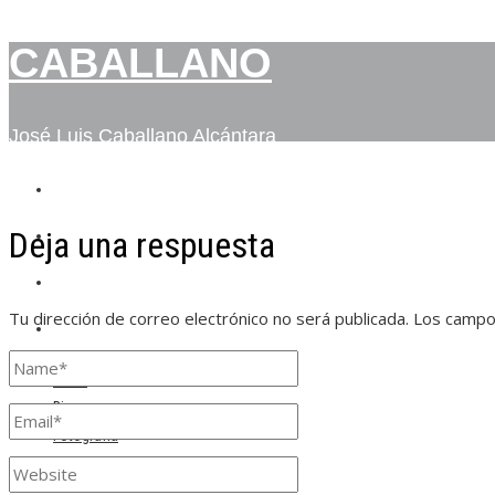
CABALLANO
José Luis Caballano Alcántara
INICIO
Deja una respuesta
BIO
FOTOGRAFÍA
Tu dirección de correo electrónico no será publicada.
Los campo
CONTACTO
Inicio
Bio
Fotografía
Contacto