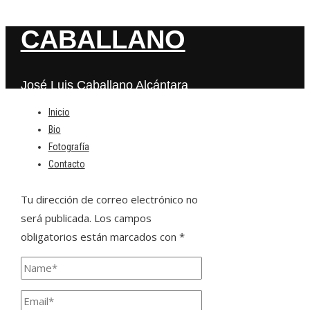
CABALLANO
José Luis Caballano Alcántara
Inicio
Bio
Deja una respuesta
Fotografía
Contacto
Tu dirección de correo electrónico no
será publicada.
Los campos
obligatorios están marcados con
*