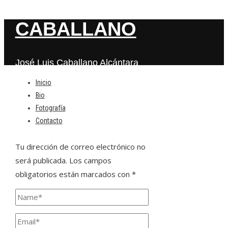
CABALLANO
José Luis Caballano Alcántara
Inicio
Bio
Deja una respuesta
Fotografía
Contacto
Tu dirección de correo electrónico no
será publicada.
Los campos
obligatorios están marcados con
*