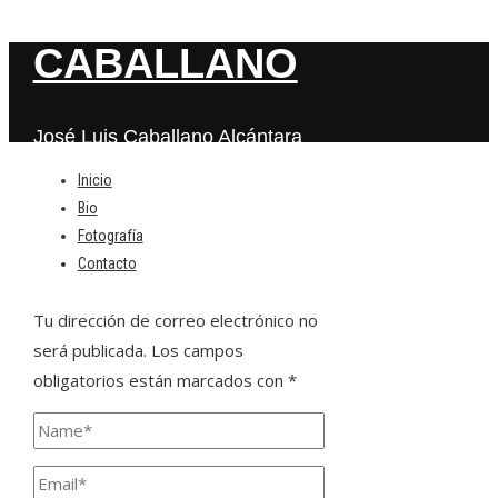
CABALLANO
José Luis Caballano Alcántara
Inicio
Bio
Deja una respuesta
Fotografía
Contacto
Tu dirección de correo electrónico no
será publicada.
Los campos
obligatorios están marcados con
*