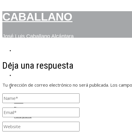
CABALLANO
José Luis Caballano Alcántara
INICIO
Deja una respuesta
BIO
FOTOGRAFÍA
Tu dirección de correo electrónico no será publicada.
Los campo
CONTACTO
Inicio
Bio
Fotografía
Contacto