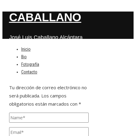
CABALLANO
José Luis Caballano Alcántara
Inicio
Bio
Deja una respuesta
Fotografía
Contacto
Tu dirección de correo electrónico no
será publicada.
Los campos
obligatorios están marcados con
*