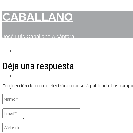
CABALLANO
José Luis Caballano Alcántara
INICIO
Deja una respuesta
BIO
FOTOGRAFÍA
Tu dirección de correo electrónico no será publicada.
Los campo
CONTACTO
Inicio
Bio
Fotografía
Contacto