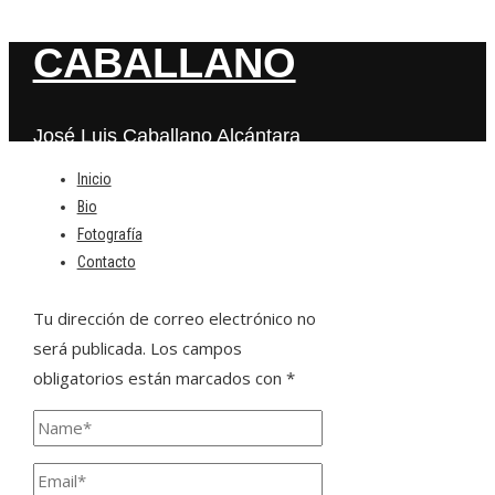
CABALLANO
José Luis Caballano Alcántara
Inicio
Bio
Deja una respuesta
Fotografía
Contacto
Tu dirección de correo electrónico no
será publicada.
Los campos
obligatorios están marcados con
*