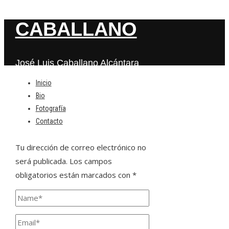
CABALLANO
José Luis Caballano Alcántara
Inicio
Bio
Deja una respuesta
Fotografía
Contacto
Tu dirección de correo electrónico no
será publicada.
Los campos
obligatorios están marcados con
*