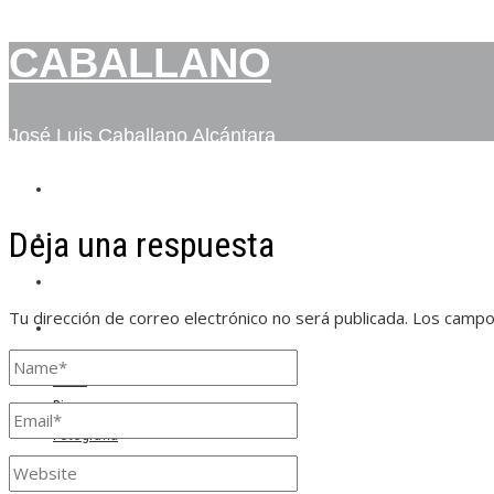
CABALLANO
José Luis Caballano Alcántara
INICIO
Deja una respuesta
BIO
FOTOGRAFÍA
Tu dirección de correo electrónico no será publicada.
Los campo
CONTACTO
Inicio
Bio
Fotografía
Contacto