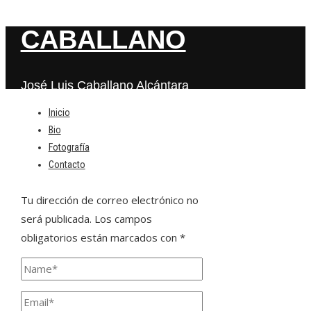
CABALLANO
José Luis Caballano Alcántara
Inicio
Bio
Deja una respuesta
Fotografía
Contacto
Tu dirección de correo electrónico no
será publicada.
Los campos
obligatorios están marcados con
*