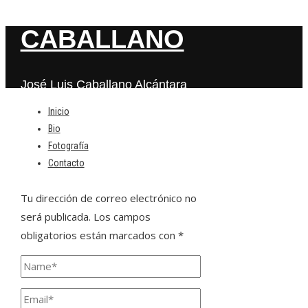
CABALLANO
José Luis Caballano Alcántara
Inicio
Bio
Deja una respuesta
Fotografía
Contacto
Tu dirección de correo electrónico no
será publicada.
Los campos
obligatorios están marcados con
*