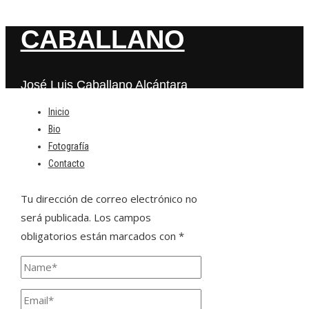
CABALLANO
José Luis Caballano Alcántara
Inicio
Bio
Deja una respuesta
Fotografía
Contacto
Tu dirección de correo electrónico no
será publicada.
Los campos
obligatorios están marcados con
*