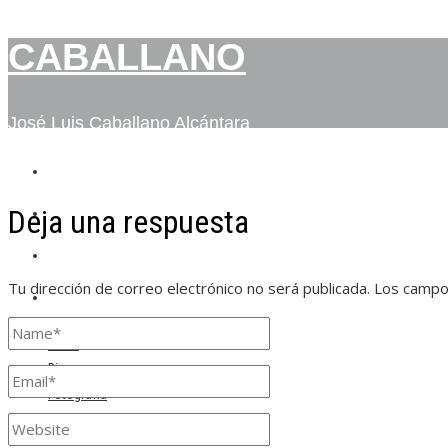
CABALLANO
José Luis Caballano Alcántara
INICIO
Deja una respuesta
BIO
FOTOGRAFÍA
Tu dirección de correo electrónico no será publicada.
Los campo
CONTACTO
Inicio
Bio
Fotografía
Contacto