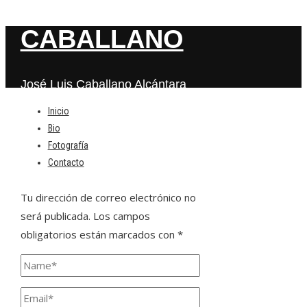
CABALLANO
José Luis Caballano Alcántara
Inicio
Bio
Deja una respuesta
Fotografía
Contacto
Tu dirección de correo electrónico no
será publicada.
Los campos
obligatorios están marcados con
*