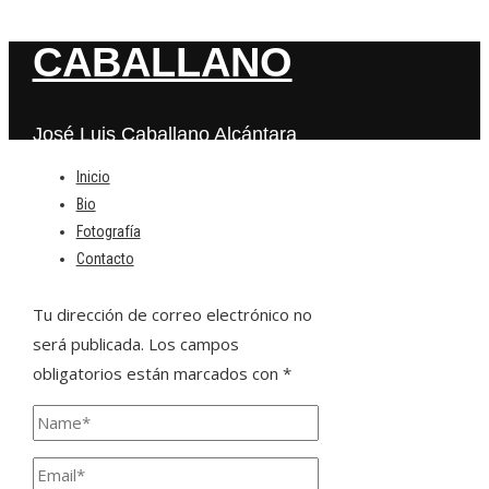
CABALLANO
José Luis Caballano Alcántara
Inicio
Bio
Deja una respuesta
Fotografía
Contacto
Tu dirección de correo electrónico no
será publicada.
Los campos
obligatorios están marcados con
*