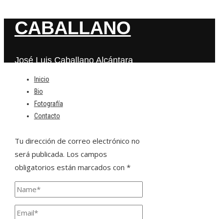
CABALLANO
José Luis Caballano Alcántara
Inicio
Bio
Deja una respuesta
Fotografía
Contacto
Tu dirección de correo electrónico no
será publicada.
Los campos
obligatorios están marcados con
*