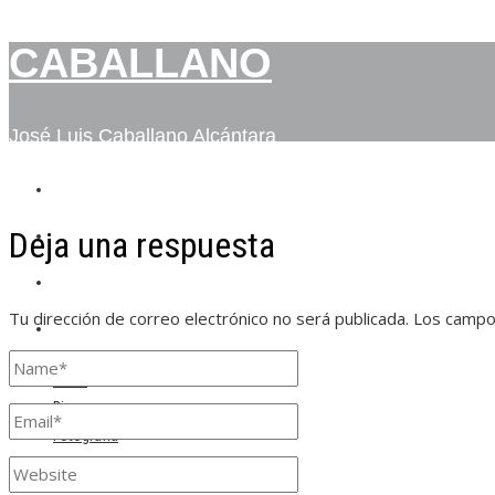
CABALLANO
José Luis Caballano Alcántara
INICIO
Deja una respuesta
BIO
FOTOGRAFÍA
Tu dirección de correo electrónico no será publicada.
Los campo
CONTACTO
Inicio
Bio
Fotografía
Contacto