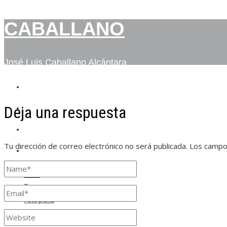
CABALLANO
José Luis Caballano Alcántara
INICIO
Deja una respuesta
BIO
FOTOGRAFÍA
Tu dirección de correo electrónico no será publicada.
Los campo
CONTACTO
Inicio
Bio
Fotografía
Contacto