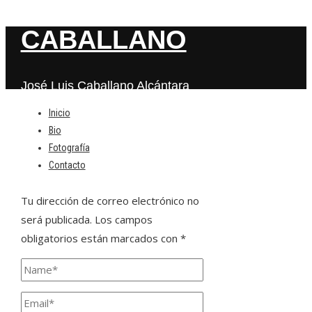
CABALLANO
José Luis Caballano Alcántara
Inicio
Bio
Deja una respuesta
Fotografía
Contacto
Tu dirección de correo electrónico no
será publicada.
Los campos
obligatorios están marcados con
*