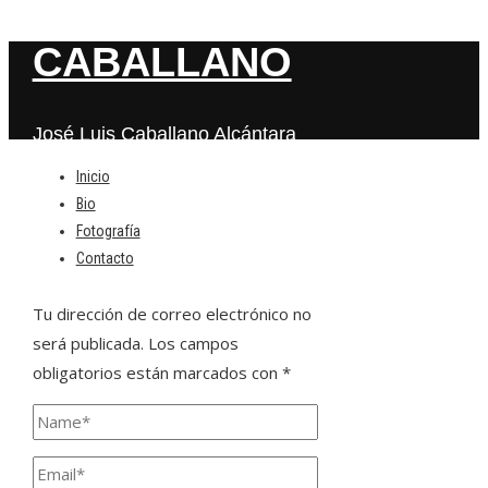
CABALLANO
José Luis Caballano Alcántara
Inicio
Bio
Deja una respuesta
Fotografía
Contacto
Tu dirección de correo electrónico no
será publicada.
Los campos
obligatorios están marcados con
*