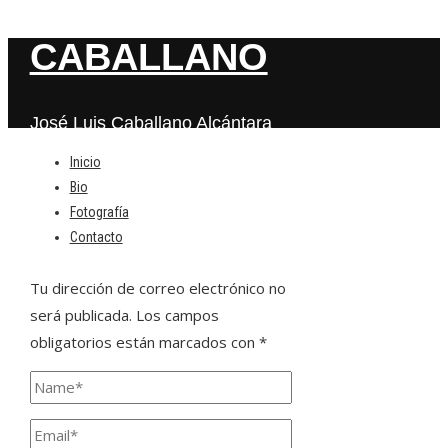
CABALLANO
José Luis Caballano Alcántara
Inicio
Bio
Deja una respuesta
Fotografía
Contacto
Tu dirección de correo electrónico no
será publicada.
Los campos
obligatorios están marcados con
*