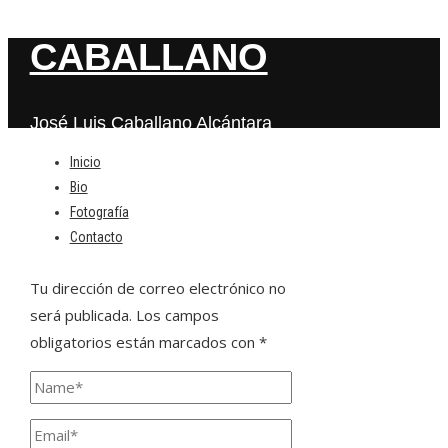
CABALLANO
José Luis Caballano Alcántara
Inicio
Bio
Deja una respuesta
Fotografía
Contacto
Tu dirección de correo electrónico no
será publicada.
Los campos
obligatorios están marcados con
*