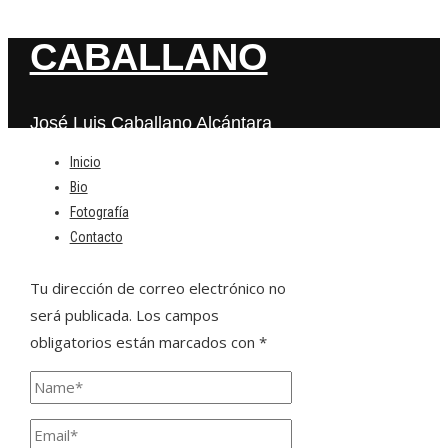
CABALLANO
José Luis Caballano Alcántara
Inicio
Bio
Deja una respuesta
Fotografía
Contacto
Tu dirección de correo electrónico no
será publicada.
Los campos
obligatorios están marcados con
*