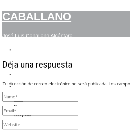
CABALLANO
José Luis Caballano Alcántara
INICIO
Deja una respuesta
BIO
FOTOGRAFÍA
Tu dirección de correo electrónico no será publicada.
Los campo
CONTACTO
Inicio
Bio
Fotografía
Contacto