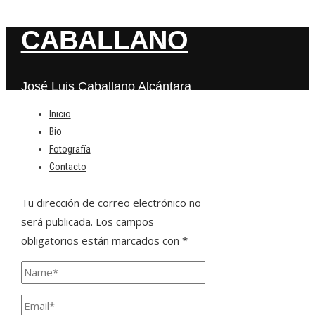
CABALLANO
José Luis Caballano Alcántara
Inicio
Bio
Deja una respuesta
Fotografía
Contacto
Tu dirección de correo electrónico no
será publicada.
Los campos
obligatorios están marcados con
*