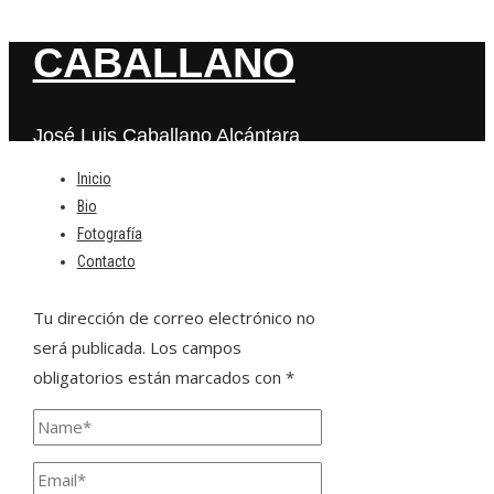
CABALLANO
José Luis Caballano Alcántara
Inicio
Bio
Deja una respuesta
Fotografía
Contacto
Tu dirección de correo electrónico no
será publicada.
Los campos
obligatorios están marcados con
*