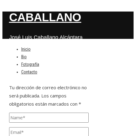
CABALLANO
José Luis Caballano Alcántara
Inicio
Bio
Deja una respuesta
Fotografía
Contacto
Tu dirección de correo electrónico no
será publicada.
Los campos
obligatorios están marcados con
*