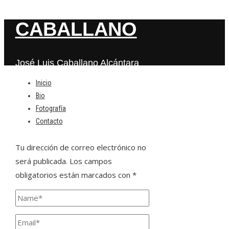
CABALLANO
José Luis Caballano Alcántara
Inicio
Bio
Deja una respuesta
Fotografía
Contacto
Tu dirección de correo electrónico no
será publicada.
Los campos
obligatorios están marcados con
*