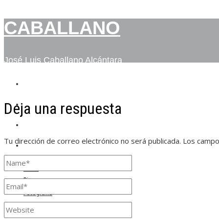
CABALLANO
José Luis Caballano Alcántara
INICIO
Deja una respuesta
BIO
FOTOGRAFÍA
Tu dirección de correo electrónico no será publicada.
Los campo
CONTACTO
Inicio
Bio
Fotografía
Contacto