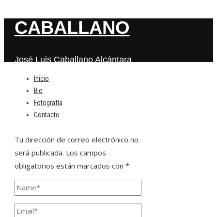
CABALLANO
José Luis Caballano Alcántara
Inicio
Bio
Deja una respuesta
Fotografía
Contacto
Tu dirección de correo electrónico no
será publicada.
Los campos
obligatorios están marcados con
*