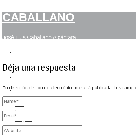
CABALLANO
José Luis Caballano Alcántara
INICIO
Deja una respuesta
BIO
FOTOGRAFÍA
Tu dirección de correo electrónico no será publicada.
Los campo
CONTACTO
Inicio
Bio
Fotografía
Contacto