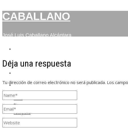
CABALLANO
José Luis Caballano Alcántara
INICIO
Deja una respuesta
BIO
FOTOGRAFÍA
Tu dirección de correo electrónico no será publicada.
Los campo
CONTACTO
Inicio
Bio
Fotografía
Contacto