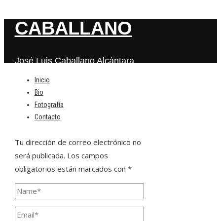
CABALLANO
José Luis Caballano Alcántara
Inicio
Bio
Deja una respuesta
Fotografía
Contacto
Tu dirección de correo electrónico no
será publicada.
Los campos
obligatorios están marcados con
*