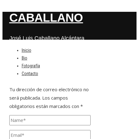
CABALLANO
José Luis Caballano Alcántara
Inicio
Bio
Deja una respuesta
Fotografía
Contacto
Tu dirección de correo electrónico no
será publicada.
Los campos
obligatorios están marcados con
*