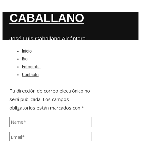
CABALLANO
José Luis Caballano Alcántara
Inicio
Bio
Deja una respuesta
Fotografía
Contacto
Tu dirección de correo electrónico no
será publicada.
Los campos
obligatorios están marcados con
*