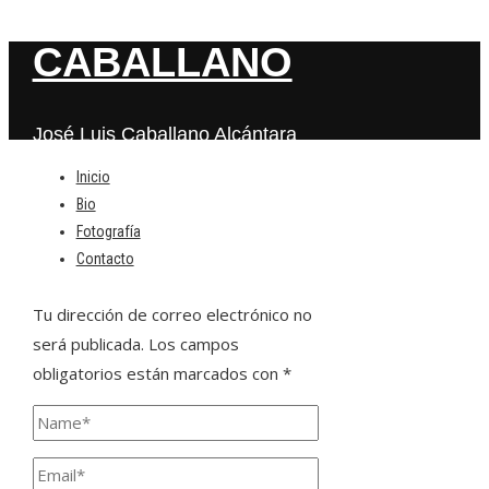
CABALLANO
José Luis Caballano Alcántara
Inicio
Bio
Deja una respuesta
Fotografía
Contacto
Tu dirección de correo electrónico no
será publicada.
Los campos
obligatorios están marcados con
*