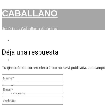
CABALLANO
José Luis Caballano Alcántara
INICIO
Deja una respuesta
BIO
FOTOGRAFÍA
Tu dirección de correo electrónico no será publicada.
Los campo
CONTACTO
Inicio
Bio
Fotografía
Contacto