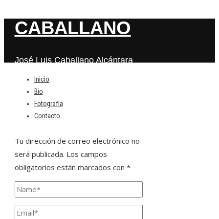
CABALLANO
José Luis Caballano Alcántara
Inicio
Bio
Deja una respuesta
Fotografía
Contacto
Tu dirección de correo electrónico no
será publicada.
Los campos
obligatorios están marcados con
*