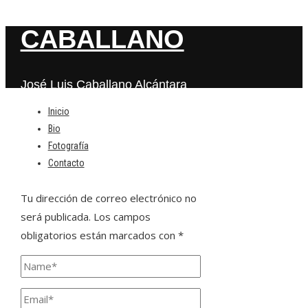
CABALLANO
José Luis Caballano Alcántara
Inicio
Bio
Deja una respuesta
Fotografía
Contacto
Tu dirección de correo electrónico no
será publicada.
Los campos
obligatorios están marcados con
*