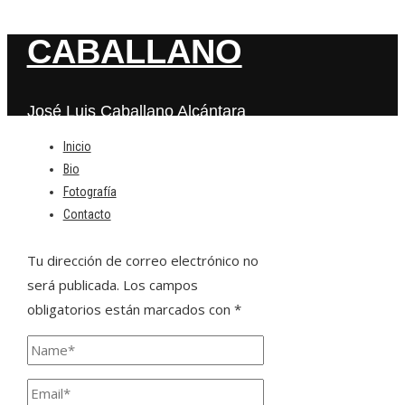
CABALLANO
José Luis Caballano Alcántara
Inicio
Bio
Deja una respuesta
Fotografía
Contacto
Tu dirección de correo electrónico no
será publicada.
Los campos
obligatorios están marcados con
*